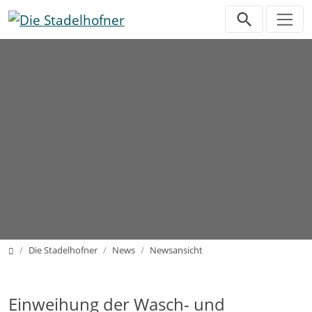
Direkt zur Hauptnavigation springen
Direkt zum Inhalt springen
Home
Die Stadelhofner
News
Newsansicht
Einweihung der Wasch- und