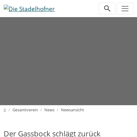
Direkt zur Hauptnavigation springen
Direkt zum Inhalt springen
Home
Gesamtverein
News
Newsansicht
Der Gassbock schlägt zurück