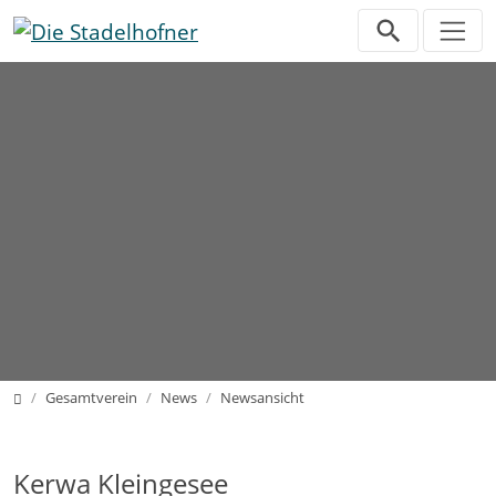
Direkt zur Hauptnavigation springen
Direkt zum Inhalt springen
Home
Gesamtverein
News
Newsansicht
Kerwa Kleingesee